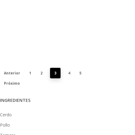
natural 150 gr de
g de mejillones
guisantes Medio
previamente
vaso de vino
abiertos 200 g
blanco Un
de langostinos
chorrito de nata
cocidos 100 g de
Otro chorrito
sepia limpia 1
de…
pimiento rojo…
14 de enero de
16 de noviembre
2022
de 2021
Anterior
1
2
3
4
5
Próximo
INGREDIENTES
Cerdo
Pollo