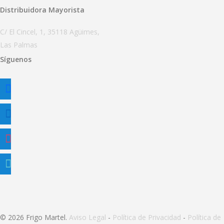
Distribuidora Mayorista
C/ El Cincel, 1, 35118 Agüimes,
Las Palmas
Síguenos
facebook
linkedin
instagram
tiktok
© 2026 Frigo Martel.
Aviso Legal
-
Política de Privacidad
-
Política de