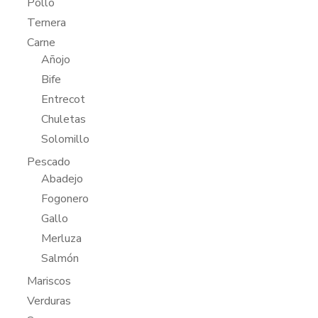
Pollo
Ternera
Carne
Añojo
Bife
Entrecot
Chuletas
Solomillo
Pescado
Abadejo
Fogonero
Gallo
Merluza
Salmón
Mariscos
Verduras