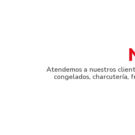
Atendemos a nuestros cliente
congelados, charcutería, f
Calle Te