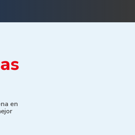
ras
ena en
mejor