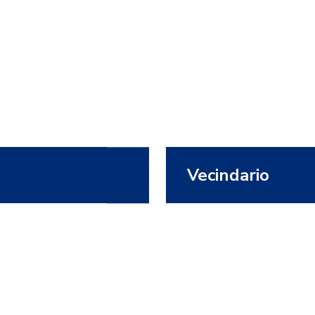
Arinaga, Las Palmas
18 00 15
Teléfono:
gos 09:00 a
Horario:
Lunes a Sábado 
14:30
Vecindario