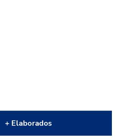
Elaborados
La comodidad y el sabor, ahora a su
alcance. Disfrute de una gama de
productos de elaboración propia,
siguiendo los criterios de
elaboración fijados por nuestra
fábrica. Elija el que más le guste. ¡El
mejor sabor nunca se logró tan
rápido!
VER MÁS
+ Elaborados