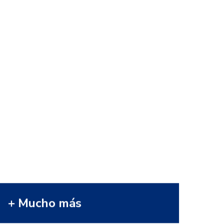
Mucho más
¡Ahora a su nevera contará con todo
lo que necesite! Encuentre en
nuestras tiendas la múltiple
variedad de productos que estaba
buscando. Nuestro personal está
para asesorarle.
VER MÁS
+ Mucho más