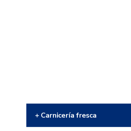
Carnicería fresca
Las mejores carnes frescas en
nuestra sección de Carnicería.
Ternera, cerdo, pollo… Disfrute el
mejor sabor de nuestras carnes,
avalado por la marca Carnes
Selectas Canarias.
VER MÁS
+ Carnicería fresca