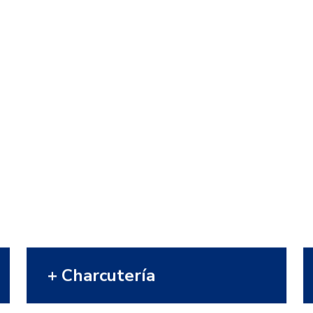
Charcutería
Ahora su nevera con el sabor de lo
auténtico. Nuestros profesionales
les asesorarán para que disfrute de
nuestro surtido.
VER MÁS
+ Charcutería