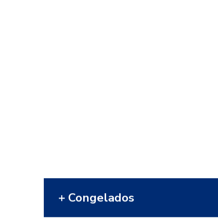
Congelados
Se acabó lo de elegir entre comer
bien o ser rápido y práctico. En Frigo
Martel somos importadores
directos y les ofrecemos una amplia
variedad en la que elegir. ¡Una de
nuestras grandes especialidades!
VER MÁS
+ Congelados