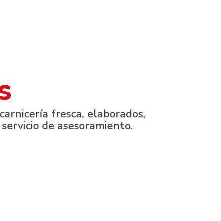
s
arnicería fresca, elaborados,
 servicio de asesoramiento.
Vecindario
Avenida de Canarias, 348