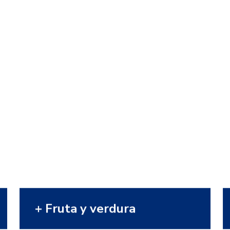
Fruta y Verdura
Los productos más frescos a tu
disposición. Descubre nuestra
sección de fruta y verdura, siempre
buscando que lleguen a tu mesa
frescos y deliciosos.
VER MÁS
+ Fruta y verdura