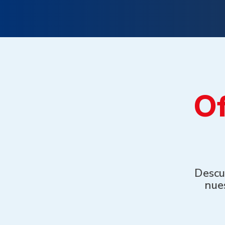
Of
Descu
nues