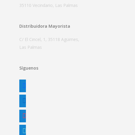
35110 Vecindario, Las Palmas
Distribuidora Mayorista
C/ El Cincel, 1, 35118 Agüimes,
Las Palmas
Síguenos
facebook
linkedin
instagram
tiktok