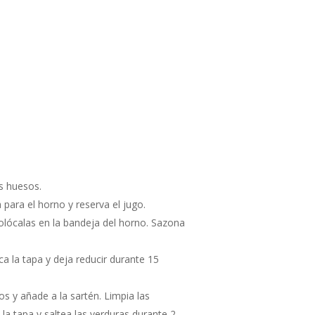
os huesos.
 para el horno y reserva el jugo.
colócalas en la bandeja del horno. Sazona
a la tapa y deja reducir durante 15
os y añade a la sartén. Limpia las
la tapa y saltea las verduras durante 2