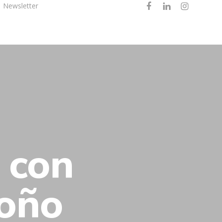
Newsletter
Canal Mayorista
 con
toño