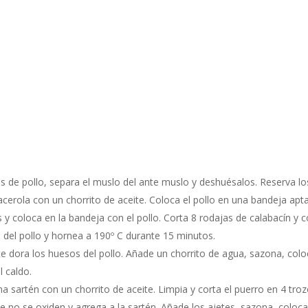
os de pollo, separa el muslo del ante muslo y deshuésalos. Reserva l
acerola con un chorrito de aceite. Coloca el pollo en una bandeja apta
 y coloca en la bandeja con el pollo. Corta 8 rodajas de calabacín y 
o del pollo y hornea a 190º C durante 15 minutos.
te dora los huesos del pollo. Añade un chorrito de agua, sazona, coloc
l caldo.
a sartén con un chorrito de aceite. Limpia y corta el puerro en 4 troz
 no se oxiden y agrega a la sartén. Añade los ajetes, sazona, coloca 