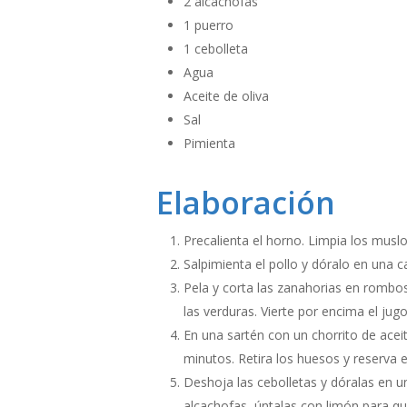
2 alcachofas
1 puerro
1 cebolleta
Agua
Aceite de oliva
Sal
Pimienta
Elaboración
Precalienta el horno. Limpia los musl
Salpimienta el pollo y dóralo en una c
Pela y corta las zanahorias en rombos
las verduras. Vierte por encima el jug
En una sartén con un chorrito de acei
minutos. Retira los huesos y reserva e
Deshoja las cebolletas y dóralas en un
alcachofas, úntalas con limón para que