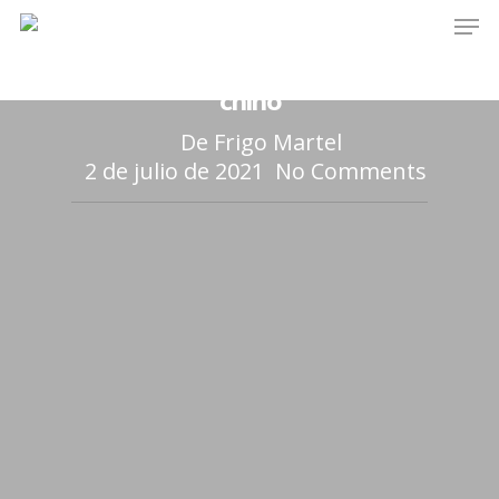
Carne
Recetas del chef
Ternera
Filete de Radadilla al estilo
chino
De
Frigo Martel
2 de julio de 2021
No Comments