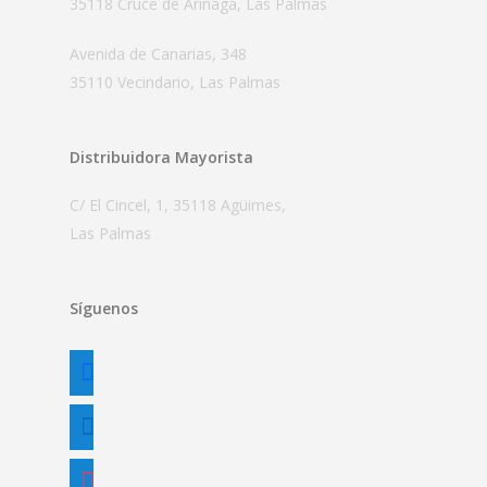
35118 Cruce de Arinaga, Las Palmas
Avenida de Canarias, 348
35110 Vecindario, Las Palmas
Distribuidora Mayorista
C/ El Cincel, 1, 35118 Agüimes,
Las Palmas
Síguenos
facebook
linkedin
instagram