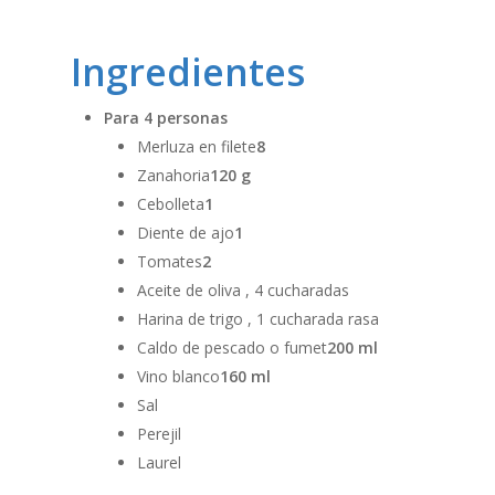
Ingredientes
Para 4 personas
Merluza en filete
8
Zanahoria
120 g
Cebolleta
1
Diente de ajo
1
Tomates
2
Aceite de oliva , 4 cucharadas
Harina de trigo , 1 cucharada rasa
Caldo de pescado o fumet
200 ml
Vino blanco
160 ml
Sal
Perejil
Laurel