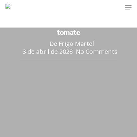
Pescado
Recetas del chef
Anillas de pota en salsa
mediterránea con pimientos y
tomate
De
Frigo Martel
3 de abril de 2023
No Comments