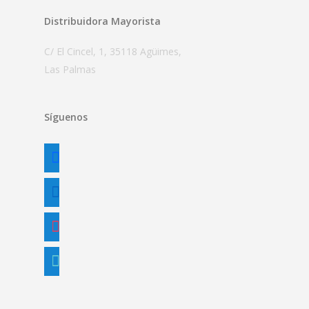
Distribuidora Mayorista
C/ El Cincel, 1, 35118 Agüimes,
Las Palmas
Síguenos
facebook
linkedin
instagram
tiktok