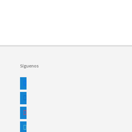
Síguenos
facebook
linkedin
instagram
tiktok