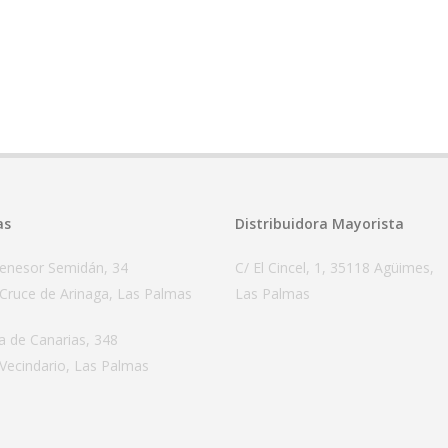
as
Distribuidora Mayorista
Tenesor Semidán, 34
C/ El Cincel, 1, 35118 Agüimes,
Cruce de Arinaga, Las Palmas
Las Palmas
a de Canarias, 348
Vecindario, Las Palmas